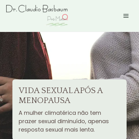
Ir
para
o
conteúdo
VIDA SEXUAL APÓS A
MENOPAUSA
A mulher climatérica não tem
prazer sexual diminuído, apenas
resposta sexual mais lenta.