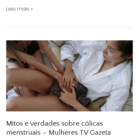
Por
Leia mais »
que
levar
as
adolescentes
ao
ginecologista?
Mitos e verdades sobre cólicas
menstruais – Mulheres TV Gazeta