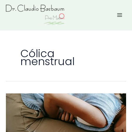
Ir
para
o
conteúdo
Cólica
menstrual