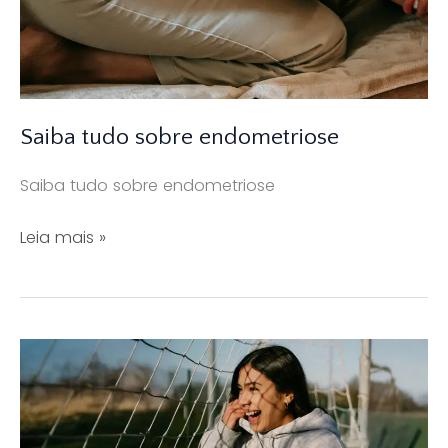
Saiba tudo sobre endometriose
Saiba tudo sobre endometriose
Saiba
Leia mais »
tudo
sobre
endometriose