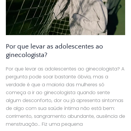
Por que levar as adolescentes ao
ginecologista?
Por que levar as adolescentes ao ginecologista? A
pergunta pode soar bastante óbvia, mas a
verdade é que a maioria das mulheres só
começa a ir ao ginecologista quando sente
algum desconforto, dor ou já apresenta sintomas
de algo com sua saúde íntima não está bem:
corrimento, sangramento abundante, ausência de
menstruação… Fiz uma pequena