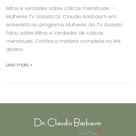
Mitos e verdades sobre cólicas menstruais –
Mulheres TV Gazeta Dr. Claudio Basbaum em
entrevista ao programa Mulheres da TV Gazeta
falou sobre Mitos e Verdades de cólicas
menstruais. Confira a matéria completa no link
abaixo:
Mitos
Leia mais »
e
verdades
sobre
cólicas
menstruais
–
Mulheres
TV