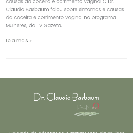
causas da coceira e corrimento vaginal O Dr.
Claudio Basbaum falou sobre sintomas e causas
da coceira e corrimento vaginal no programa
Mulheres, da Tv Gazeta.
Dr.
Leia mais »
Claudio
Basbaum
fala
sobre
sintomas
e
causas
da
coceira
e
corrimento