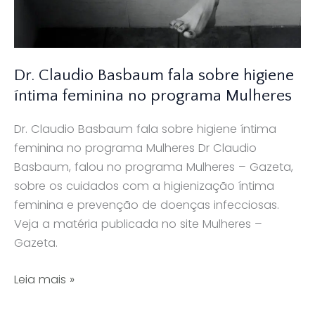
Dr. Claudio Basbaum fala sobre higiene
íntima feminina no programa Mulheres
Dr. Claudio Basbaum fala sobre higiene íntima
feminina no programa Mulheres Dr Claudio
Basbaum, falou no programa Mulheres – Gazeta,
sobre os cuidados com a higienização íntima
feminina e prevenção de doenças infecciosas.
Veja a matéria publicada no site Mulheres –
Gazeta.
Dr.
Leia mais »
Claudio