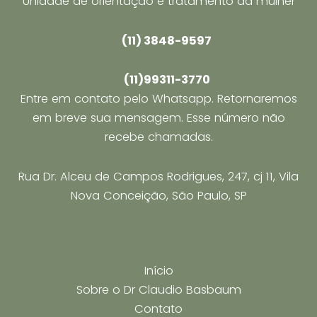
Unidade de orientação e tratamento da mulher
vaginal
(11) 3848-9597
(11)99311-3770
Entre em contato pelo Whatsapp. Retornaremos
em breve sua mensagem. Esse número não
recebe chamadas.
Rua Dr. Alceu de Campos Rodrigues, 247, cj 11, Vila
Nova Conceição, São Paulo, SP
Início
Sobre o Dr Claudio Basbaum
Contato