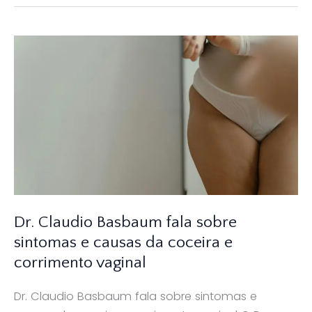
Basbaum
fala
sobre
higiene
íntima
feminina
no
programa
Mulheres
Dr. Claudio Basbaum fala sobre
sintomas e causas da coceira e
corrimento vaginal
Dr. Claudio Basbaum fala sobre sintomas e