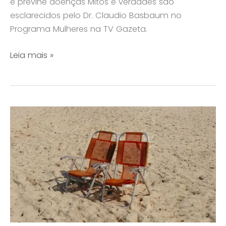
e previne doenças Mitos e verdades são
esclarecidos pelo Dr. Claudio Basbaum no
Programa Mulheres na TV Gazeta.
Manter
Leia mais »
hábitos
de
higiene
íntima
evita
incômodos
e
previne
doenças