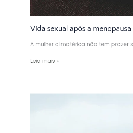
Vida sexual após a menopausa
A mulher climatérica não tem prazer s
Vida
Leia mais »
sexual
após
a
menopausa