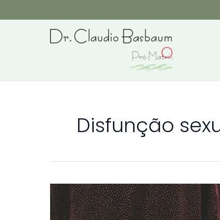
Ir
para
o
conteúdo
Disfunção sex