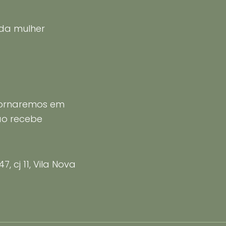
 da mulher
tornaremos em
ão recebe
 cj 11, Vila Nova