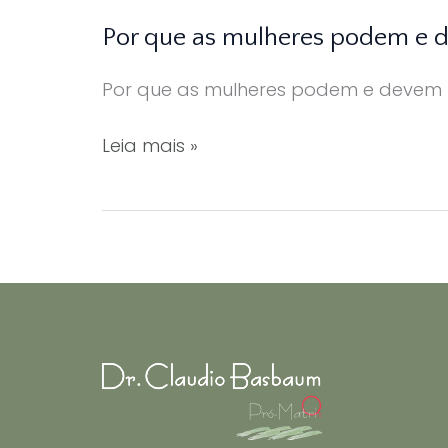
Por que as mulheres podem e 
Por que as mulheres podem e devem 
Por
Leia mais »
que
as
mulheres
podem
e
devem
ter
sexo
pós
menopausa.