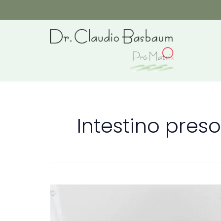
Ir
para
o
conteúdo
Intestino preso