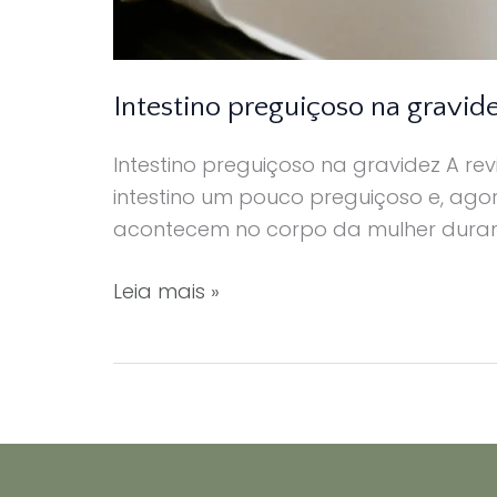
Intestino preguiçoso na gravid
Intestino preguiçoso na gravidez A re
intestino um pouco preguiçoso e, agor
acontecem no corpo da mulher dura
Intestino
Leia mais »
preguiçoso
na
gravidez