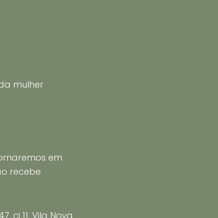
 da mulher
tornaremos em
ão recebe
 cj 11, Vila Nova