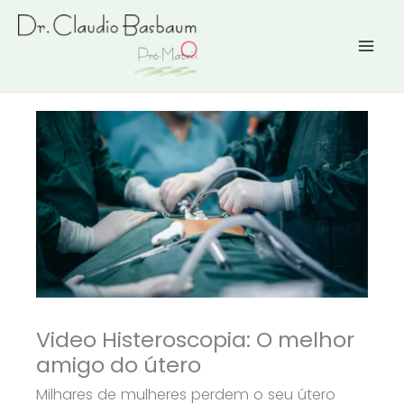
Ir
para
o
conteúdo
Video Histeroscopia: O melhor
amigo do útero
Milhares de mulheres perdem o seu útero