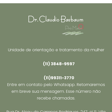
pós-
parto
Unidade de orientação e tratamento da mulher
(11) 3848-9597
(11)99311-3770
Entre em contato pelo Whatsapp. Retornaremos
em breve sua mensagem. Esse número não
recebe chamadas.
Rua Dr. Alceu de Campos Rodrigues, 247, cj 11, Vila