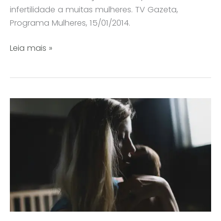
infertilidade a muitas mulheres. TV Gazeta,
Programa Mulheres, 15/01/2014.
Saiba
Leia mais »
tudo
sobre
endometriose