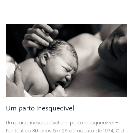
em
cada
cinco
mulheres
será
mãe
na
adolescência
Um parto inesquecível
Um parto inesquecível Um parto inesquecível –
Fantástico 30 anos Em 25 de agosto de 1974, Cid