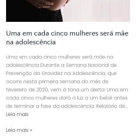
Uma em cada cinco mulheres será mãe
na adolescência
Uma em cada cinco mulheres será mãe na
adolescência Durante a Semana Nacional de
Prevenção da Gravidez na Adolescência, que
ocorre nesta primeira semana do mês de
fevereiro de 2020, vem à tona um alerta: Uma em
cada cinco mulheres dará a luz a um bebê antes
de terminar a fase da adolescência. Relatório de…
Leia mais
Uma
Leia mais »