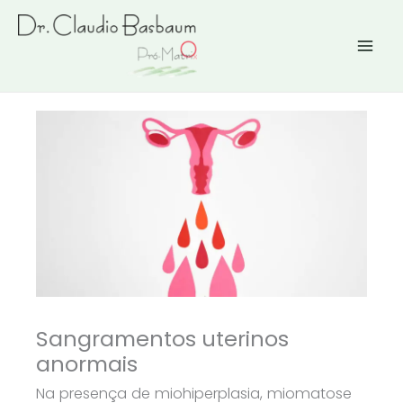
Ir
para
o
conteúdo
Sangramentos uterinos
anormais
Na presença de miohiperplasia, miomatose